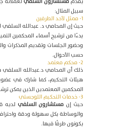
يقدم
مستشارون السلفي
لعملائه جم
سبيل المثال:
1- ممثل لأحد الطرفين
حيث إن المحامي د. عبدالله السلفي ل
بدءًا من ترشيح أسماء المحكمين التميز
وحضور الجلسات وتقديم المذكرات والم
حسب الأحوال.
2- محكم معتمد
هيئات التحكيم، كما شارك في عضوية
المحكمين المعتمدين الذين يمكن ترش
3- خدمات التحكيم اللوجستي
حيث إن
مستشارون السلفي
لديه قا
والوساطة بكل سهولة ودقة واحترافية،
يكونون طرفًا فيها.