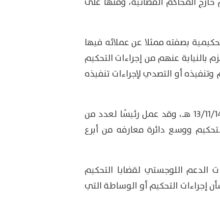
 خارج المحاكم القضائية، ومنها على
حكيمية بصفته ممثلا عن عملائه فيها
زم بالنيابة عنهم من إجراءات التحكيم
وتنفيذه أو التصدي لإجراءات تنفيذه
ذلك أن المحامي د.عبدالله السلفي محكماً معتمداً بقرار وزير العدل ذي الرقم 1390 والتاريخ 13/11/1424 هـ، وقد عمل رئيسًا لعدد من
تحكيم ووسع دائرة معارفه من أبرع
ت الدعم اللوجستي لقضايا التحكيم
ن إجراءات التحكيم أو الوساطة التي