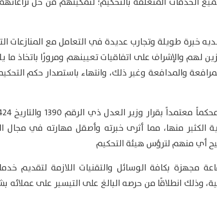
يع الخدمات المتعلقة بالتحكيم؛ لتمكينهم من حل نزاعاتهم
ديه خبرة طويلة وتجارب عديدة في التعامل مع المنازعات الت
ين لهم والإشراف على اتفاقيات تعيينهم ومرورًا باتخاذ ما يل
رافعة والمدافعة وغير ذلك، وانتهاء باستصدار حكم التحكيم 
 الكثير منها، مما أثرى خبرته وأصقل مهارته في مجال ال
يح أي منهم لترؤس هيئة التحكيم
عة مجهزة بكافة الوسائل والتقنيات اللازمة لتقديم خدما
 وذلك انطلاقًا من حرصه البالغ على التيسير على عملائه بشأ